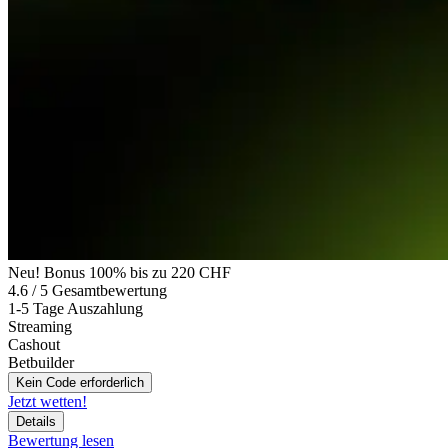
Neu!
Bonus 100% bis zu 220 CHF
4.6
/ 5
Gesamtbewertung
1-5 Tage
Auszahlung
Streaming
Cashout
Betbuilder
Kein Code erforderlich
Jetzt wetten!
Details
Bewertung lesen