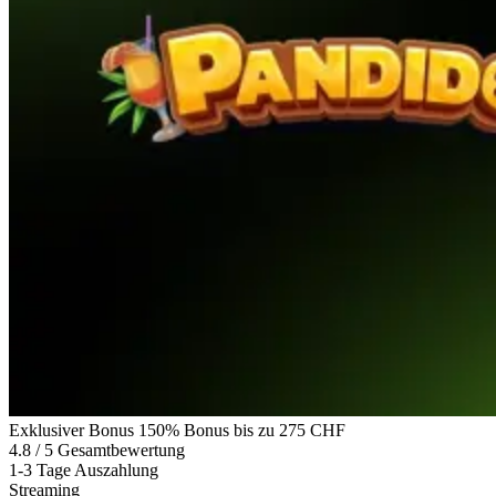
Exklusiver Bonus
150% Bonus bis zu 275 CHF
4.8
/ 5
Gesamtbewertung
1-3 Tage
Auszahlung
Streaming