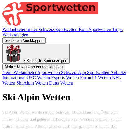
Wettanbieter in der Schweiz
Sportwetten Boni
Sportwetten Tipps
Wettstrategien
Suche ein-/ausklappen
3
Spezielle Boni anzeigen
Mobile Navigation ein-/ausklappen
Neue Wettanbieter
Sportwetten Schweiz App
Sportwetten Anbieter
International
UFC Wetten
Esports Wetten
Formel 1 Wetten
NFL
Wetten
Ski Alpin Wetten
Darts Wetten
Ski Alpin Wetten
Ski Alpin Wetten werden in der Schweiz, Deutschland und Österreich
immer beliebter und gehören insbesondere zur Wintersportsaison zu den
wahren Klassikern. Allerdings ist es auch hier gar nicht so leicht, den