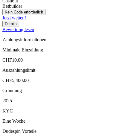
Cashout
Betbuilder
Kein Code erforderlich
Jetzt wetten!
Details
Bewertung lesen
Zahlungsinformationen
Minimale Einzahlung
CHF10.00
Auszahlungslimit
CHF5,400.00
Gründung
2025
KYC
Eine Woche
Dudespin Vorteile