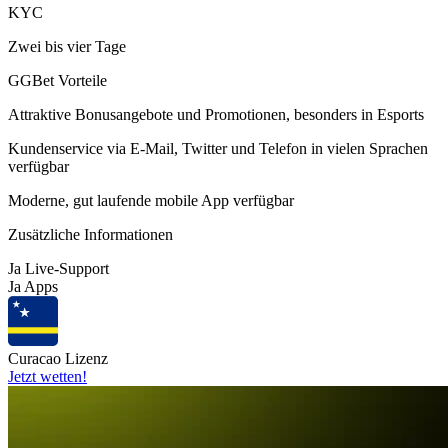
KYC
Zwei bis vier Tage
GGBet Vorteile
Attraktive Bonusangebote und Promotionen, besonders in Esports
Kundenservice via E-Mail, Twitter und Telefon in vielen Sprachen
verfügbar
Moderne, gut laufende mobile App verfügbar
Zusätzliche Informationen
Ja
Live-Support
Ja
Apps
Curacao
Lizenz
Jetzt wetten!