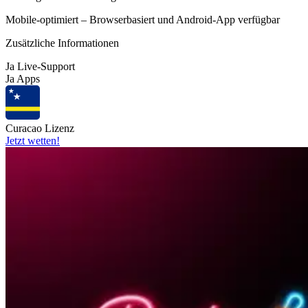
Mobile-optimiert – Browserbasiert und Android-App verfügbar
Zusätzliche Informationen
Ja
Live-Support
Ja
Apps
Curacao
Lizenz
Jetzt wetten!