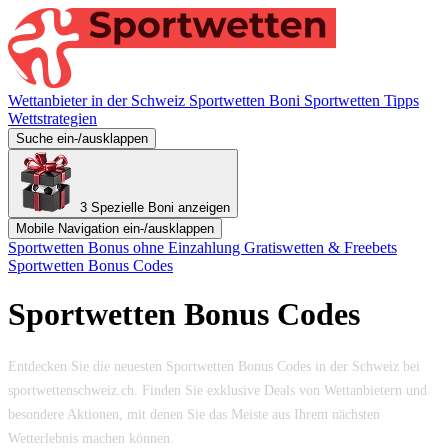
Wettanbieter in der Schweiz
Sportwetten Boni
Sportwetten Tipps
Wettstrategien
Suche ein-/ausklappen
3
Spezielle Boni anzeigen
Mobile Navigation ein-/ausklappen
Sportwetten Bonus ohne Einzahlung
Gratiswetten & Freebets
Sportwetten Bonus Codes
Sportwetten Bonus Codes
Entdecken Sie die neuesten Sportwetten Bonus Codes in der Schweiz bei
sportwettenschweiz.ch. Finden Sie exklusive Deals von Wettanbietern und
besondere Aktionen, mit denen Sie das Meiste aus Ihrem nächsten
Wetterlebnis machen können.