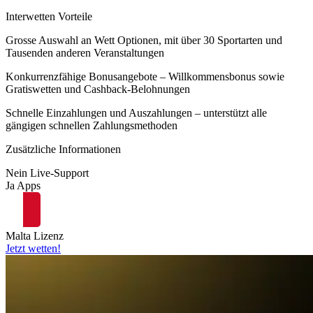
Interwetten Vorteile
Grosse Auswahl an Wett Optionen, mit über 30 Sportarten und
Tausenden anderen Veranstaltungen
Konkurrenzfähige Bonusangebote – Willkommensbonus sowie
Gratiswetten und Cashback-Belohnungen
Schnelle Einzahlungen und Auszahlungen – unterstützt alle
gängigen schnellen Zahlungsmethoden
Zusätzliche Informationen
Nein
Live-Support
Ja
Apps
Malta
Lizenz
Jetzt wetten!