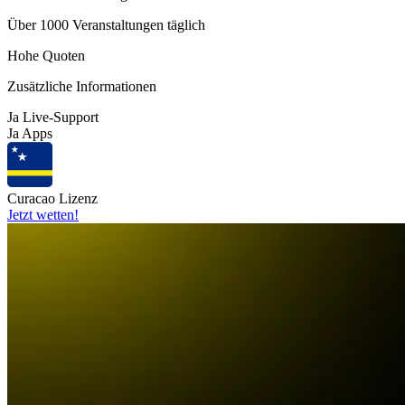
Über 1000 Veranstaltungen täglich
Hohe Quoten
Zusätzliche Informationen
Ja
Live-Support
Ja
Apps
Curacao
Lizenz
Jetzt wetten!