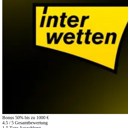
Bonus 50% bis zu 1000 €
4.5
/ 5
Gesamtbewertung
1-5 Tage
Auszahlung