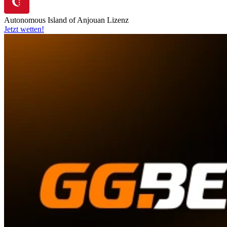
Autonomous Island of Anjouan
Lizenz
Jetzt wetten!