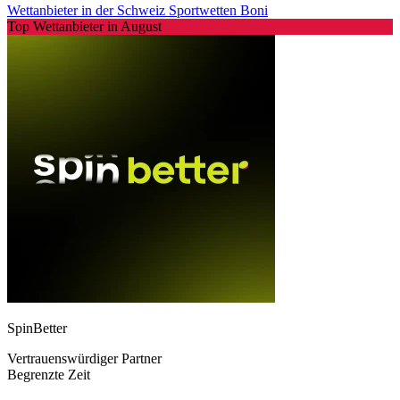
Wettanbieter in der Schweiz
Sportwetten Boni
Top Wettanbieter in August
SpinBetter
Vertrauenswürdiger Partner
Begrenzte Zeit