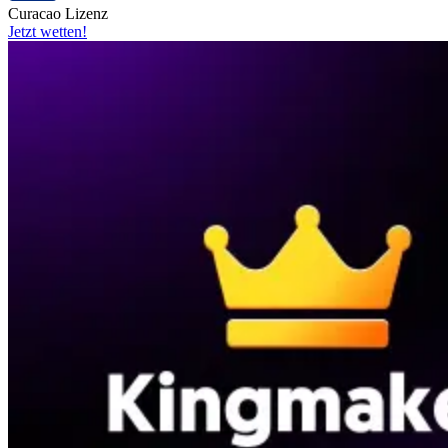
Curacao
Lizenz
Jetzt wetten!