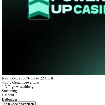
Neu!
Bonus 100% bis zu 220 CHF
4.6
/ 5
Gesamtbewertung
1-3 Tage
Auszahlung
Streaming
Cashout
Betbuilder
Kein Code erforderlich