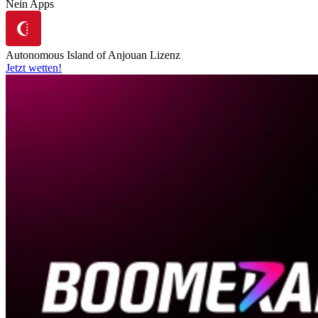
Nein
Apps
Autonomous Island of Anjouan
Lizenz
Jetzt wetten!