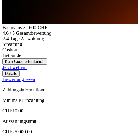
Bonus bis zu 600 CHF
4.6
/ 5
Gesamtbewertung
2-4 Tage
Auszahlung
Streaming
Cashout
Betbuilder
Kein Code erforderlich
Jetzt wetten!
Details
Bewertung lesen
Zahlungsinformationen
Minimale Einzahlung
CHF10.00
Auszahlungslimit
CHF25,000.00