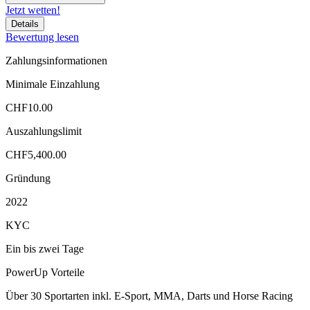
Jetzt wetten!
Details
Bewertung lesen
Zahlungsinformationen
Minimale Einzahlung
CHF10.00
Auszahlungslimit
CHF5,400.00
Gründung
2022
KYC
Ein bis zwei Tage
PowerUp Vorteile
Über 30 Sportarten inkl. E-Sport, MMA, Darts und Horse Racing