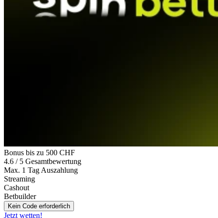
Bonus bis zu 500 CHF
4.6
/ 5
Gesamtbewertung
Max. 1 Tag
Auszahlung
Streaming
Cashout
Betbuilder
Kein Code erforderlich
Jetzt wetten!