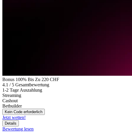
Bonus 100% Bis Zu 220 CHF
4.1
/ 5
Gesamtbewertung
1-2 Tage
Auszahlung
Streaming
Cashout
Betbuilder
Kein Code erforderlich
Jetzt wetten!
Details
Bewertung lesen