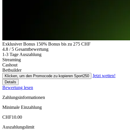
Exklusiver Bonus
150% Bonus bis zu 275 CHF
4.8
/ 5
Gesamtbewertung
1-3 Tage
Auszahlung
Streaming
Cashout
Betbuilder
Jetzt wetten!
Klicken, um den Promocode zu kopieren
Sport250
Details
Bewertung lesen
Zahlungsinformationen
Minimale Einzahlung
CHF10.00
Auszahlungslimit