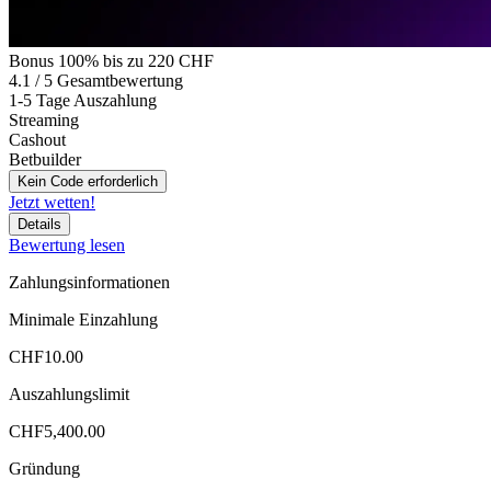
Bonus 100% bis zu 220 CHF
4.1
/ 5
Gesamtbewertung
1-5 Tage
Auszahlung
Streaming
Cashout
Betbuilder
Kein Code erforderlich
Jetzt wetten!
Details
Bewertung lesen
Zahlungsinformationen
Minimale Einzahlung
CHF10.00
Auszahlungslimit
CHF5,400.00
Gründung