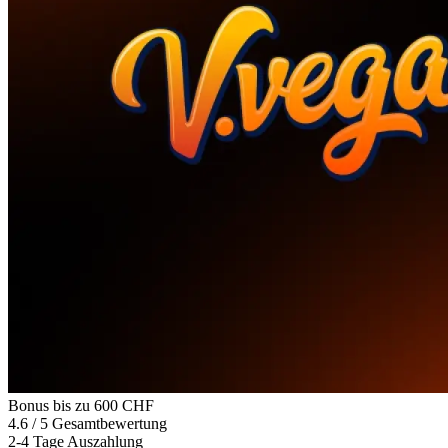
Bonus bis zu 600 CHF
4.6
/ 5
Gesamtbewertung
2-4 Tage
Auszahlung