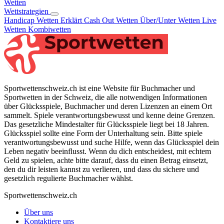
Wetten
Wettstrategien
Handicap Wetten Erklärt
Cash Out Wetten
Über/Unter Wetten
Live
Wetten
Kombiwetten
Sportwettenschweiz.ch ist eine Website für Buchmacher und
Sportwetten in der Schweiz, die alle notwendigen Informationen
über Glücksspiele, Buchmacher und deren Lizenzen an einem Ort
sammelt. Spiele verantwortungsbewusst und kenne deine Grenzen.
Das gesetzliche Mindestalter für Glücksspiele liegt bei 18 Jahren.
Glücksspiel sollte eine Form der Unterhaltung sein. Bitte spiele
verantwortungsbewusst und suche Hilfe, wenn das Glücksspiel dein
Leben negativ beeinflusst. Wenn du dich entscheidest, mit echtem
Geld zu spielen, achte bitte darauf, dass du einen Betrag einsetzt,
den du dir leisten kannst zu verlieren, und dass du sichere und
gesetzlich regulierte Buchmacher wählst.
Sportwettenschweiz.ch
Über uns
Kontaktiere uns