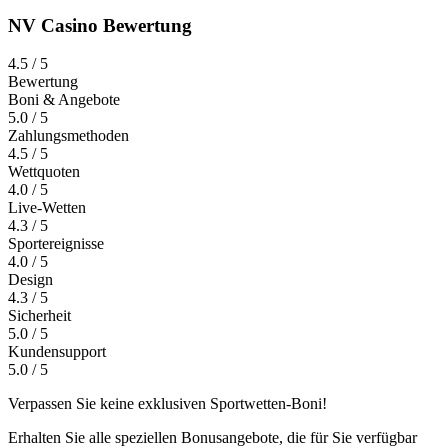
NV Casino Bewertung
4.5
/ 5
Bewertung
Boni & Angebote
5.0
/ 5
Zahlungsmethoden
4.5
/ 5
Wettquoten
4.0
/ 5
Live-Wetten
4.3
/ 5
Sportereignisse
4.0
/ 5
Design
4.3
/ 5
Sicherheit
5.0
/ 5
Kundensupport
5.0
/ 5
Verpassen Sie keine exklusiven Sportwetten-Boni!
Erhalten Sie alle speziellen Bonusangebote, die für Sie verfügbar