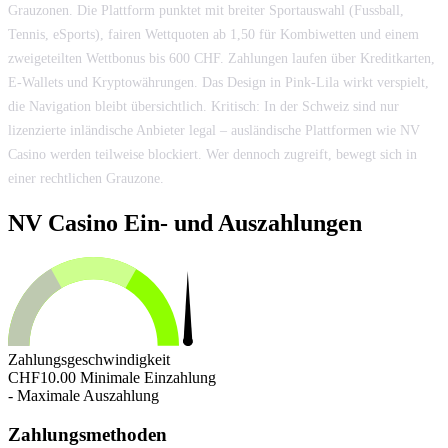
Grauzonen. Die Plattform punktet mit breiter Sportauswahl (Fussball,
Tennis, eSports), fairen Wettquoten ab 1,50 für Kombiwetten und einem
zweigeteilten Wettbonus bis 600 CHF. Zahlungen laufen über Kreditkarten,
E-Wallets und Kryptowährungen. Das Design in Pink-Lila wirkt verspielt,
die Navigation bleibt übersichtlich. Kritisch: In der Schweiz sind nur
lizenzierte inländische Anbieter legal – ausländische Plattformen wie NV
Casino werden teilweise blockiert. Wer dennoch zugreift, bewegt sich in
einer rechtlichen Grauzone.
NV Casino Ein- und Auszahlungen
Zahlungsgeschwindigkeit
CHF10.00
Minimale Einzahlung
-
Maximale Auszahlung
Zahlungsmethoden