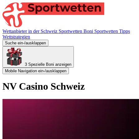
Wettanbieter in der Schweiz
Sportwetten Boni
Sportwetten Tipps
Wettstrategien
Suche ein-/ausklappen
3
Spezielle Boni anzeigen
Mobile Navigation ein-/ausklappen
NV Casino Schweiz