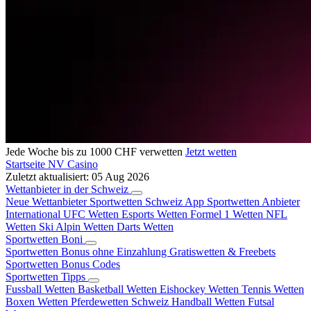
Jede Woche bis zu 1000 CHF verwetten
Jetzt wetten
Startseite
NV Casino
Zuletzt aktualisiert:
05 Aug 2026
Wettanbieter in der Schweiz
Neue Wettanbieter
Sportwetten Schweiz App
Sportwetten Anbieter
International
UFC Wetten
Esports Wetten
Formel 1 Wetten
NFL
Wetten
Ski Alpin Wetten
Darts Wetten
Sportwetten Boni
Sportwetten Bonus ohne Einzahlung
Gratiswetten & Freebets
Sportwetten Bonus Codes
Sportwetten Tipps
Fussball Wetten
Basketball Wetten
Eishockey Wetten
Tennis Wetten
Boxen Wetten
Pferdewetten Schweiz
Handball Wetten
Futsal