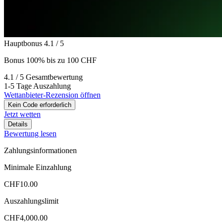
Hauptbonus
4.1
/ 5
Bonus 100% bis zu 100 CHF
4.1
/ 5
Gesamtbewertung
1-5 Tage
Auszahlung
Wettanbieter-Rezension öffnen
Kein Code erforderlich
Jetzt wetten
Details
Bewertung lesen
Zahlungsinformationen
Minimale Einzahlung
CHF10.00
Auszahlungslimit
CHF4,000.00