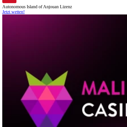
Autonomous Island of Anjouan
Lizenz
Jetzt wetten!