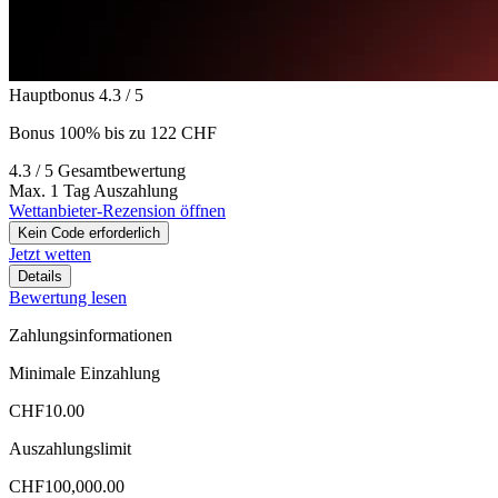
Hauptbonus
4.3
/ 5
Bonus 100% bis zu 122 CHF
4.3
/ 5
Gesamtbewertung
Max. 1 Tag
Auszahlung
Wettanbieter-Rezension öffnen
Kein Code erforderlich
Jetzt wetten
Details
Bewertung lesen
Zahlungsinformationen
Minimale Einzahlung
CHF10.00
Auszahlungslimit
CHF100,000.00