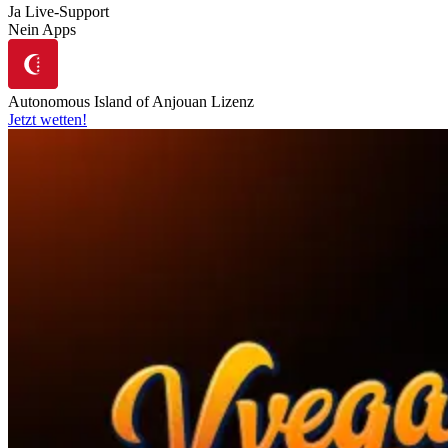
Ja
Live-Support
Nein
Apps
Autonomous Island of Anjouan
Lizenz
Jetzt wetten!