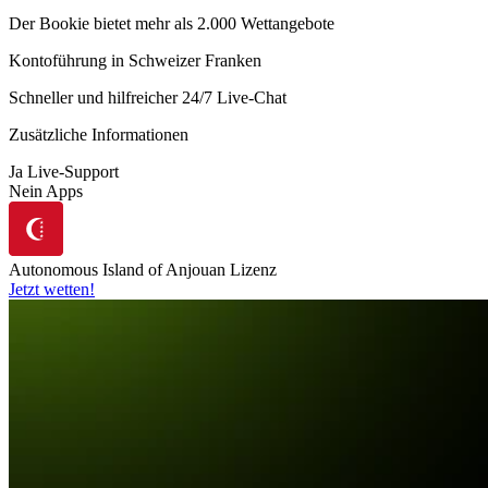
Der Bookie bietet mehr als 2.000 Wettangebote
Kontoführung in Schweizer Franken
Schneller und hilfreicher 24/7 Live-Chat
Zusätzliche Informationen
Ja
Live-Support
Nein
Apps
Autonomous Island of Anjouan
Lizenz
Jetzt wetten!