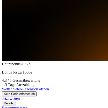
Hauptbonus
4.3
/ 5
Bonus bis zu 1000€
4.3
/ 5
Gesamtbewertung
1-3 Tage
Auszahlung
Wettanbieter-Rezension öffnen
Kein Code erforderlich
Jetzt wetten
Details
Bewertung lesen