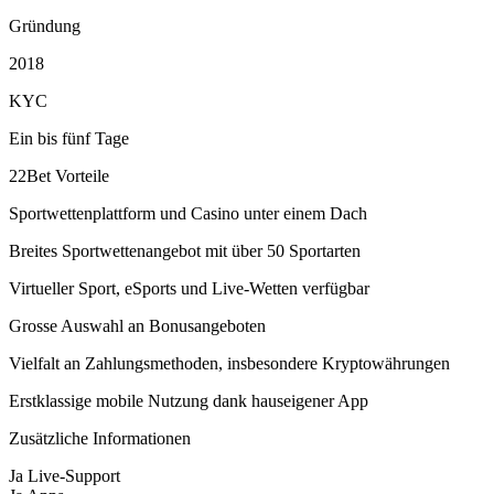
Gründung
2018
KYC
Ein bis fünf Tage
22Bet Vorteile
Sportwettenplattform und Casino unter einem Dach
Breites Sportwettenangebot mit über 50 Sportarten
Virtueller Sport, eSports und Live-Wetten verfügbar
Grosse Auswahl an Bonusangeboten
Vielfalt an Zahlungsmethoden, insbesondere Kryptowährungen
Erstklassige mobile Nutzung dank hauseigener App
Zusätzliche Informationen
Ja
Live-Support