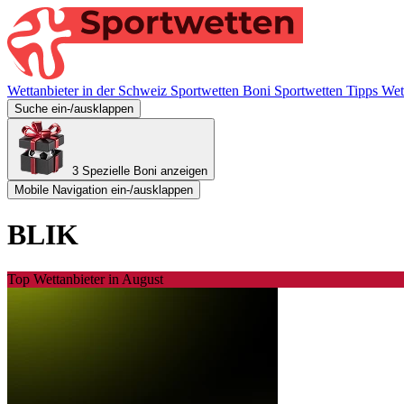
Wettanbieter in der Schweiz
Sportwetten Boni
Sportwetten Tipps
Wet
Suche ein-/ausklappen
3
Spezielle Boni anzeigen
Mobile Navigation ein-/ausklappen
BLIK
Top Wettanbieter in August