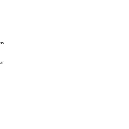
os
ar