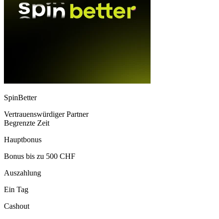
SpinBetter
Vertrauenswürdiger Partner
Begrenzte Zeit
Hauptbonus
Bonus bis zu 500 CHF
Auszahlung
Ein Tag
Cashout