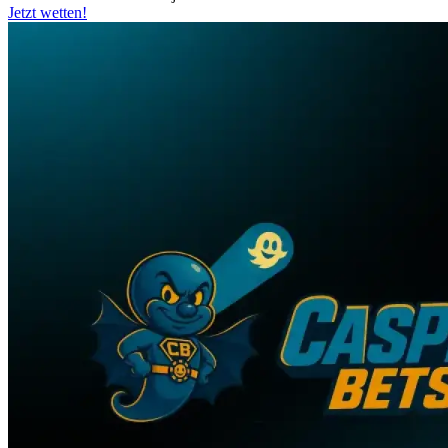
Jetzt wetten!