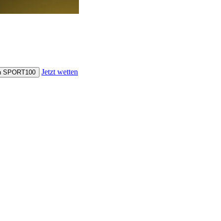
Jetzt wetten
n
SPORT100