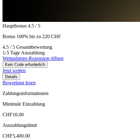
Hauptbonus
4.5
/ 5
Bonus 100% bis zu 220 CHF
4.5
/ 5
Gesamtbewertung
1-5 Tage
Auszahlung
Wettanbieter-Rezension öffnen
Kein Code erforderlich
Jetzt wetten
Details
Bewertung lesen
Zahlungsinformationen
Minimale Einzahlung
CHF10.00
Auszahlungslimit
CHF5,400.00