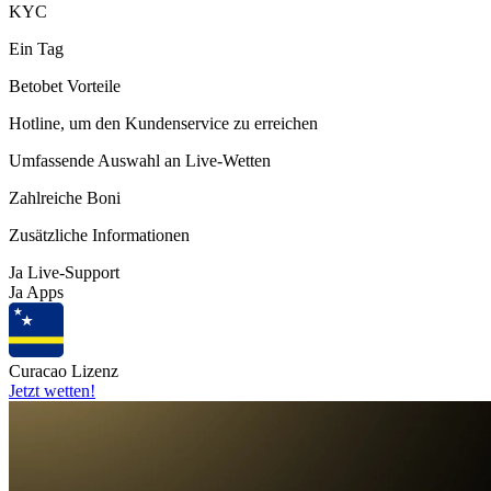
KYC
Ein Tag
Betobet Vorteile
Hotline, um den Kundenservice zu erreichen
Umfassende Auswahl an Live-Wetten
Zahlreiche Boni
Zusätzliche Informationen
Ja
Live-Support
Ja
Apps
Curacao
Lizenz
Jetzt wetten!