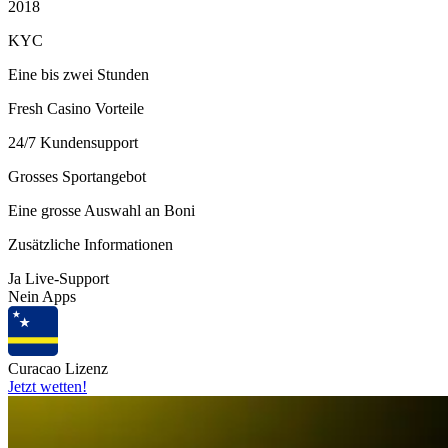
2018
KYC
Eine bis zwei Stunden
Fresh Casino Vorteile
24/7 Kundensupport
Grosses Sportangebot
Eine grosse Auswahl an Boni
Zusätzliche Informationen
Ja
Live-Support
Nein
Apps
Curacao
Lizenz
Jetzt wetten!