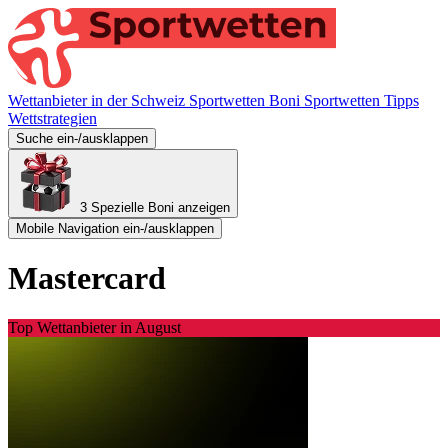
Wettanbieter in der Schweiz
Sportwetten Boni
Sportwetten Tipps
Wettstrategien
Suche ein-/ausklappen
3
Spezielle Boni anzeigen
Mobile Navigation ein-/ausklappen
Mastercard
Top Wettanbieter in August