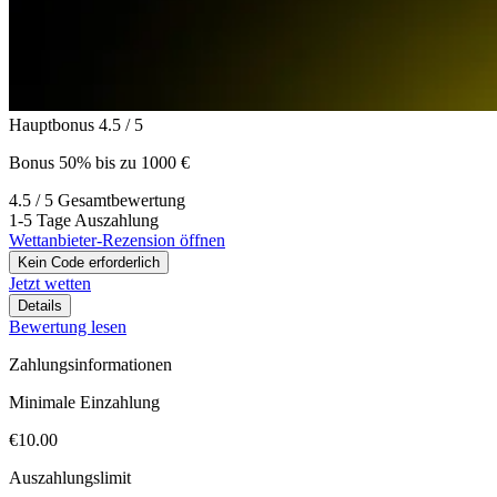
Hauptbonus
4.5
/ 5
Bonus 50% bis zu 1000 €
4.5
/ 5
Gesamtbewertung
1-5 Tage
Auszahlung
Wettanbieter-Rezension öffnen
Kein Code erforderlich
Jetzt wetten
Details
Bewertung lesen
Zahlungsinformationen
Minimale Einzahlung
€10.00
Auszahlungslimit