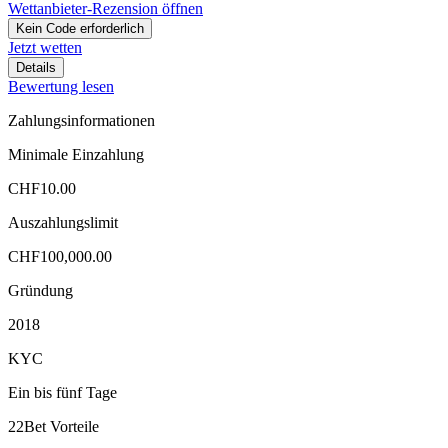
Wettanbieter-Rezension öffnen
Kein Code erforderlich
Jetzt wetten
Details
Bewertung lesen
Zahlungsinformationen
Minimale Einzahlung
CHF10.00
Auszahlungslimit
CHF100,000.00
Gründung
2018
KYC
Ein bis fünf Tage
22Bet Vorteile