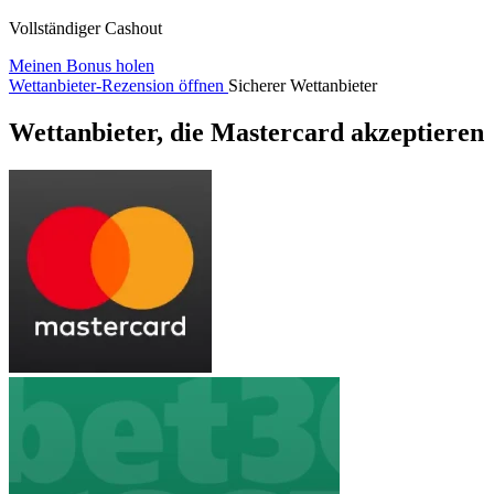
Vollständiger Cashout
Meinen Bonus holen
Wettanbieter-Rezension öffnen
Sicherer Wettanbieter
Wettanbieter, die Mastercard akzeptieren