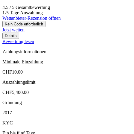
4.5
/ 5
Gesamtbewertung
1-5 Tage
Auszahlung
Wettanbieter-Rezension öffnen
Kein Code erforderlich
Jetzt wetten
Details
Bewertung lesen
Zahlungsinformationen
Minimale Einzahlung
CHF10.00
Auszahlungslimit
CHF5,400.00
Gründung
2017
KYC
Ein bis fünf Tage