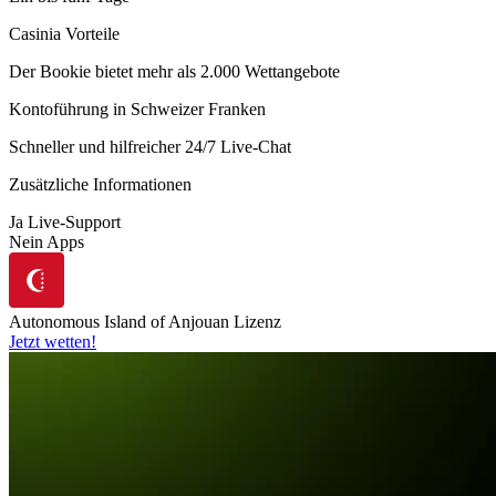
Casinia Vorteile
Der Bookie bietet mehr als 2.000 Wettangebote
Kontoführung in Schweizer Franken
Schneller und hilfreicher 24/7 Live-Chat
Zusätzliche Informationen
Ja
Live-Support
Nein
Apps
Autonomous Island of Anjouan
Lizenz
Jetzt wetten!