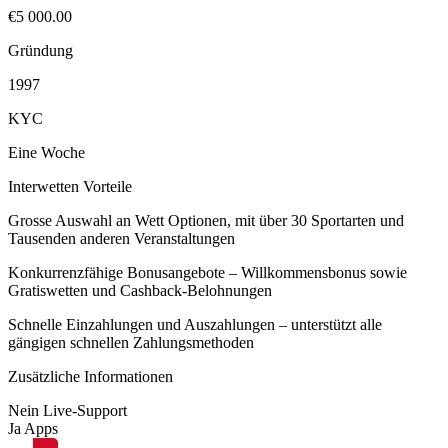
€5 000.00
Gründung
1997
KYC
Eine Woche
Interwetten Vorteile
Grosse Auswahl an Wett Optionen, mit über 30 Sportarten und
Tausenden anderen Veranstaltungen
Konkurrenzfähige Bonusangebote – Willkommensbonus sowie
Gratiswetten und Cashback-Belohnungen
Schnelle Einzahlungen und Auszahlungen – unterstützt alle
gängigen schnellen Zahlungsmethoden
Zusätzliche Informationen
Nein
Live-Support
Ja
Apps