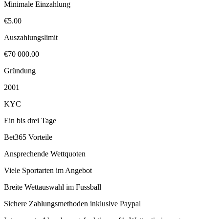
Minimale Einzahlung
€5.00
Auszahlungslimit
€70 000.00
Gründung
2001
KYC
Ein bis drei Tage
Bet365 Vorteile
Ansprechende Wettquoten
Viele Sportarten im Angebot
Breite Wettauswahl im Fussball
Sichere Zahlungsmethoden inklusive Paypal