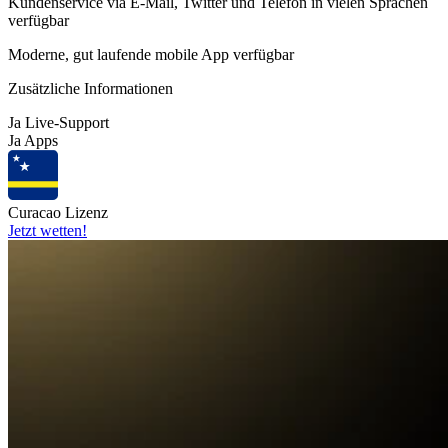
Kundenservice via E-Mail, Twitter und Telefon in vielen Sprachen
verfügbar
Moderne, gut laufende mobile App verfügbar
Zusätzliche Informationen
Ja
Live-Support
Ja
Apps
Curacao
Lizenz
Jetzt wetten!