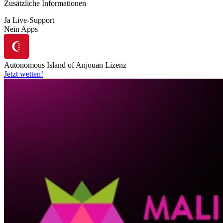
Zusätzliche Informationen
Ja
Live-Support
Nein
Apps
Autonomous Island of Anjouan
Lizenz
Jetzt wetten!