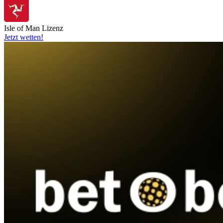
Isle of Man
Lizenz
Jetzt wetten!