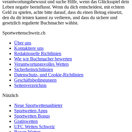
verantwortungsbewusst und suche Hilfe, wenn das Glücksspiel dein
Leben negativ beeinflusst. Wenn du dich entscheidest, mit echtem
Geld zu spielen, achte bitte darauf, dass du einen Betrag einsetzt,
den du dir leisten kannst zu verlieren, und dass du sichere und
gesetzlich regulierte Buchmacher wählst.
Sportwettenschweiz.ch
Über uns
Kontaktiere uns
Redaktionelle Richtlinien
Wie wir Buchmacher bewerten
Verantwortungsvolles Wetten
Sicherheitsrichtlinien
Datenschutz- und Cookie-Richtlinien
Geschäftsbedingungen
Seitenverzeichnis
Nützlich
Neue Sportwettenanbieter
Sportwetten Apps
Sportwetten Bonus
Gratiswetten
UFC Wetten Schweiz
Boxen Wetten