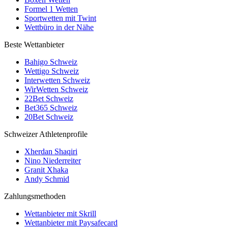
Formel 1 Wetten
Sportwetten mit Twint
Wettbüro in der Nähe
Beste Wettanbieter
Bahigo Schweiz
Wettigo Schweiz
Interwetten Schweiz
WirWetten Schweiz
22Bet Schweiz
Bet365 Schweiz
20Bet Schweiz
Schweizer Athletenprofile
Xherdan Shaqiri
Nino Niederreiter
Granit Xhaka
Andy Schmid
Zahlungsmethoden
Wettanbieter mit Skrill
Wettanbieter mit Paysafecard