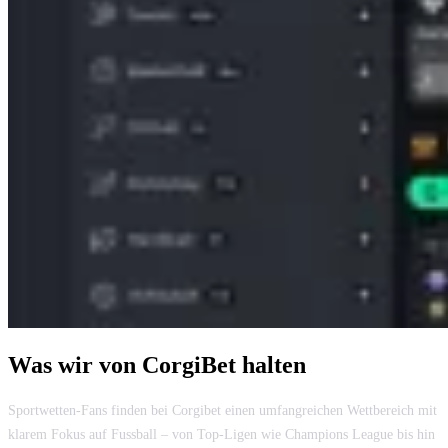
Was wir von CorgiBet halten
Sportwetten-Fans finden bei Corgibet einen umfangreichen Wettbereich mit
klarem Fokus auf Fussball – von Top-Ligen wie Champions League bis hin