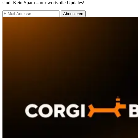
sind. Kein Spam – nur wertvolle Updates!
Abonnieren