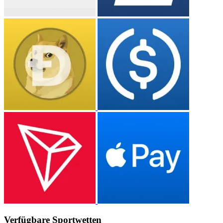
Verfügbare Sportwetten