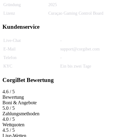
Gründung
2025
Lizenz
Curaçao Gaming Control Board
Kundenservice
Live-Chat
-
E-Mail
support@corgibet.com
Telefon
-
KYC
Ein bis zwei Tage
CorgiBet Bewertung
4.6
/ 5
Bewertung
Boni & Angebote
5.0
/ 5
Zahlungsmethoden
4.0
/ 5
Wettquoten
4.5
/ 5
Live-Wetten