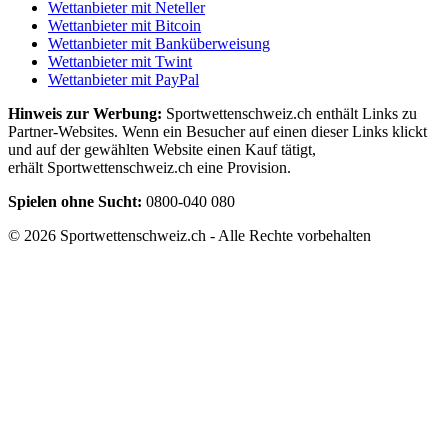
Wettanbieter mit Neteller
Wettanbieter mit Bitcoin
Wettanbieter mit Banküberweisung
Wettanbieter mit Twint
Wettanbieter mit PayPal
Hinweis zur Werbung:
Sportwettenschweiz.ch enthält Links zu
Partner-Websites. Wenn ein Besucher auf einen dieser Links klickt
und auf der gewählten Website einen Kauf tätigt,
erhält Sportwettenschweiz.ch eine Provision.
Spielen ohne Sucht:
0800-040 080
© 2026 Sportwettenschweiz.ch - Alle Rechte vorbehalten