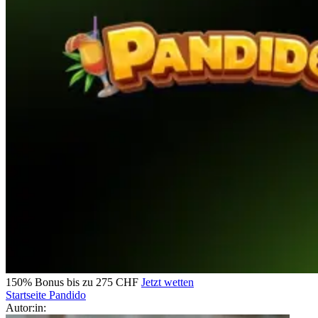
150% Bonus bis zu 275 CHF
Jetzt wetten
Startseite
Pandido
Autor:in: