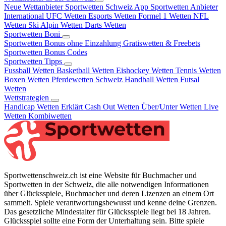
Neue Wettanbieter
Sportwetten Schweiz App
Sportwetten Anbieter
International
UFC Wetten
Esports Wetten
Formel 1 Wetten
NFL
Wetten
Ski Alpin Wetten
Darts Wetten
Sportwetten Boni
Sportwetten Bonus ohne Einzahlung
Gratiswetten & Freebets
Sportwetten Bonus Codes
Sportwetten Tipps
Fussball Wetten
Basketball Wetten
Eishockey Wetten
Tennis Wetten
Boxen Wetten
Pferdewetten Schweiz
Handball Wetten
Futsal
Wetten
Wettstrategien
Handicap Wetten Erklärt
Cash Out Wetten
Über/Unter Wetten
Live
Wetten
Kombiwetten
Sportwettenschweiz.ch ist eine Website für Buchmacher und
Sportwetten in der Schweiz, die alle notwendigen Informationen
über Glücksspiele, Buchmacher und deren Lizenzen an einem Ort
sammelt. Spiele verantwortungsbewusst und kenne deine Grenzen.
Das gesetzliche Mindestalter für Glücksspiele liegt bei 18 Jahren.
Glücksspiel sollte eine Form der Unterhaltung sein. Bitte spiele