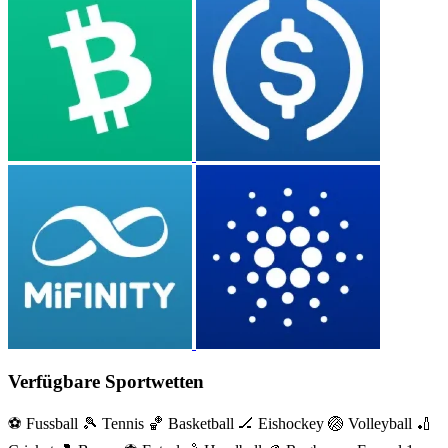
Verfügbare Sportwetten
⚽ Fussball
🎾 Tennis
🏀 Basketball
🏒 Eishockey
🏐 Volleyball
🏏