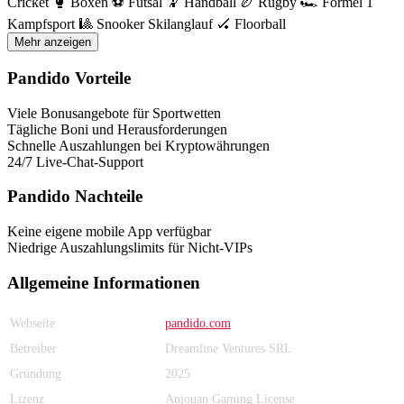
Cricket
🥊 Boxen
⚽ Futsal
🤾 Handball
🏉 Rugby
🏎️ Formel 1
Kampfsport
🎱 Snooker
Skilanglauf
🏑 Floorball
Mehr anzeigen
Pandido Vorteile
Viele Bonusangebote für Sportwetten
Tägliche Boni und Herausforderungen
Schnelle Auszahlungen bei Kryptowährungen
24/7 Live-Chat-Support
Pandido Nachteile
Keine eigene mobile App verfügbar
Niedrige Auszahlungslimits für Nicht-VIPs
Allgemeine Informationen
Webseite
pandido.com
Betreiber
Dreamline Ventures SRL
Gründung
2025
Lizenz
Anjouan Gaming License