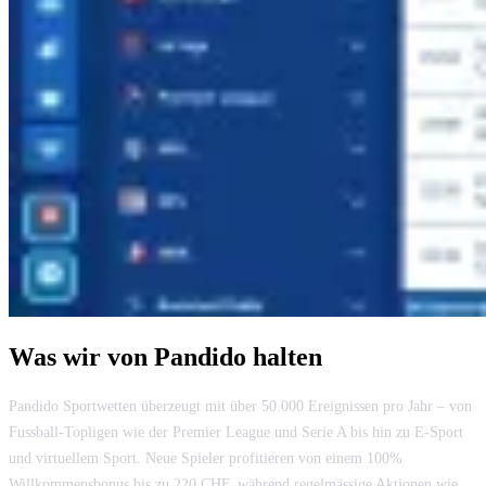
Was wir von Pandido halten
Pandido Sportwetten überzeugt mit über 50.000 Ereignissen pro Jahr – von
Fussball-Topligen wie der Premier League und Serie A bis hin zu E-Sport
und virtuellem Sport. Neue Spieler profitieren von einem 100%
Willkommensbonus bis zu 220 CHF, während regelmässige Aktionen wie