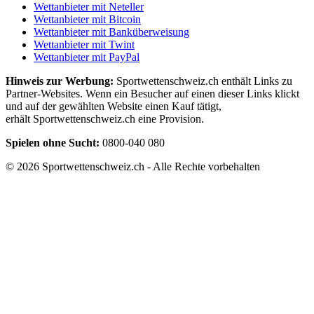
Wettanbieter mit Neteller
Wettanbieter mit Bitcoin
Wettanbieter mit Banküberweisung
Wettanbieter mit Twint
Wettanbieter mit PayPal
Hinweis zur Werbung:
Sportwettenschweiz.ch enthält Links zu
Partner-Websites. Wenn ein Besucher auf einen dieser Links klickt
und auf der gewählten Website einen Kauf tätigt,
erhält Sportwettenschweiz.ch eine Provision.
Spielen ohne Sucht:
0800-040 080
© 2026 Sportwettenschweiz.ch - Alle Rechte vorbehalten