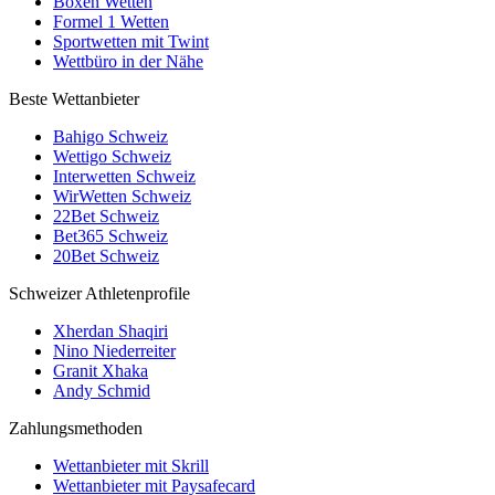
Boxen Wetten
Formel 1 Wetten
Sportwetten mit Twint
Wettbüro in der Nähe
Beste Wettanbieter
Bahigo Schweiz
Wettigo Schweiz
Interwetten Schweiz
WirWetten Schweiz
22Bet Schweiz
Bet365 Schweiz
20Bet Schweiz
Schweizer Athletenprofile
Xherdan Shaqiri
Nino Niederreiter
Granit Xhaka
Andy Schmid
Zahlungsmethoden
Wettanbieter mit Skrill
Wettanbieter mit Paysafecard