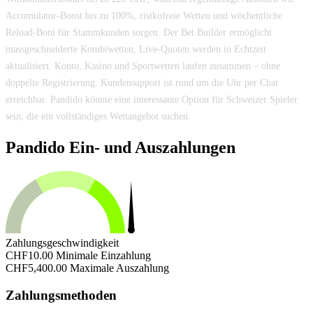
Accumulator-Boost bis zu 100%, risikofreie Wetten und wöchentliche
Reload-Boni für Stammkunden sorgen. Der Bet Builder ermöglicht
massgeschneiderte Kombiwetten, Live-Quoten werden in Echtzeit
aktualisiert. Konto, Kasino und Sportwetten laufen zusammen – ohne
doppelte Registrierung. Kundensupport ist rund um die Uhr per Chat
erreichbar. Pandido könnte eine interessante Option für Schweizer Spieler
sein, die ein vollständiges Wettangebot suchen.
Pandido Ein- und Auszahlungen
Zahlungsgeschwindigkeit
CHF10.00
Minimale Einzahlung
CHF5,400.00
Maximale Auszahlung
Zahlungsmethoden