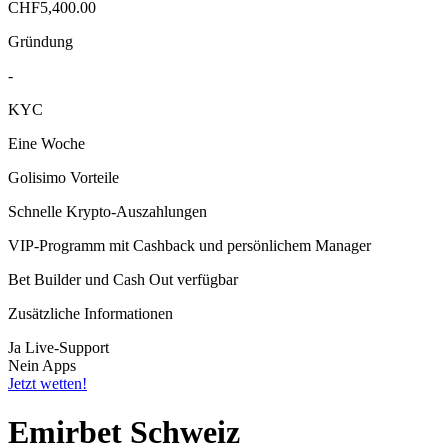
CHF5,400.00
Gründung
-
KYC
Eine Woche
Golisimo Vorteile
Schnelle Krypto-Auszahlungen
VIP-Programm mit Cashback und persönlichem Manager
Bet Builder und Cash Out verfügbar
Zusätzliche Informationen
Ja
Live-Support
Nein
Apps
Jetzt wetten!
Emirbet Schweiz