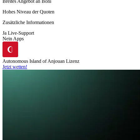
Breites Angebot an Boni
Hohes Niveau der Quoten
Zusätzliche Informationen
Ja
Live-Support
Nein
Apps
Autonomous Island of Anjouan
Lizenz
Jetzt wetten!