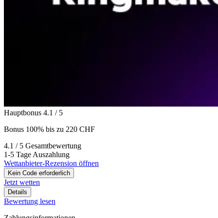
Hauptbonus
4.1
/ 5
Bonus 100% bis zu 220 CHF
4.1
/ 5
Gesamtbewertung
1-5 Tage
Auszahlung
Wettanbieter-Rezension öffnen
Kein Code erforderlich
Jetzt wetten
Details
Bewertung lesen
Zahlungsinformationen