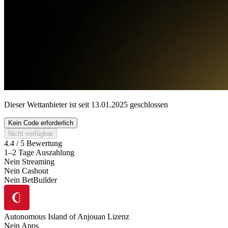
Dieser Wettanbieter ist seit 13.01.2025 geschlossen
Kein Code erforderlich
Nicht verfügbar
4.4 / 5
Bewertung
1–2 Tage
Auszahlung
Nein
Streaming
Nein
Cashout
Nein
BetBuilder
Autonomous Island of Anjouan
Lizenz
Nein
Apps