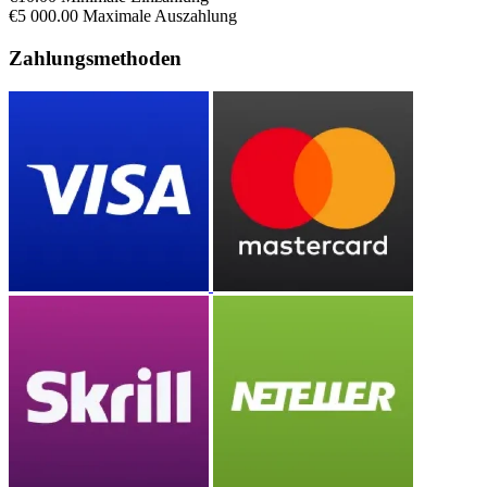
€5 000.00
Maximale Auszahlung
Zahlungsmethoden