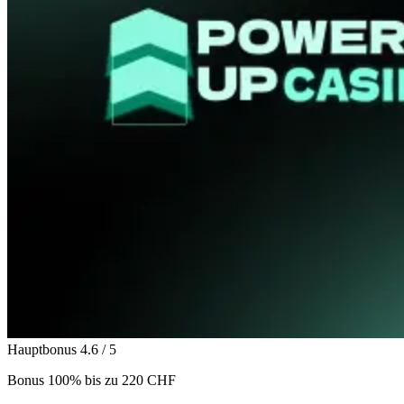
Hauptbonus
4.6
/ 5
Bonus 100% bis zu 220 CHF