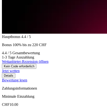
Hauptbonus
4.4
/ 5
Bonus 100% bis zu 220 CHF
4.4
/ 5
Gesamtbewertung
1-3 Tage
Auszahlung
Wettanbieter-Rezension öffnen
Kein Code erforderlich
Jetzt wetten
Details
Bewertung lesen
Zahlungsinformationen
Minimale Einzahlung
CHF10.00