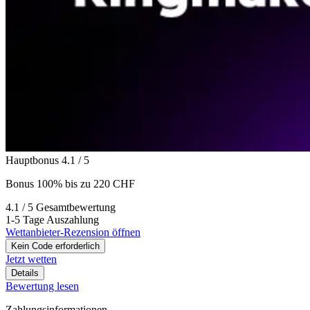
Hauptbonus
4.1
/ 5
Bonus 100% bis zu 220 CHF
4.1
/ 5
Gesamtbewertung
1-5 Tage
Auszahlung
Wettanbieter-Rezension öffnen
Kein Code erforderlich
Jetzt wetten
Details
Bewertung lesen
Zahlungsinformationen