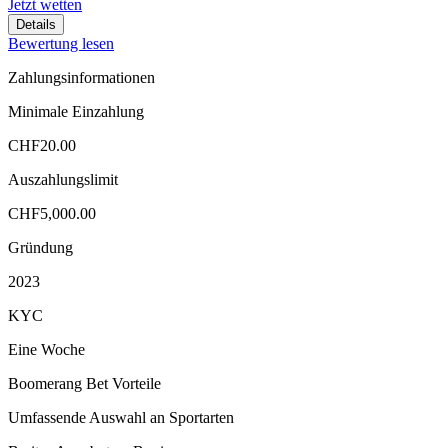
Jetzt wetten
Details
Bewertung lesen
Zahlungsinformationen
Minimale Einzahlung
CHF20.00
Auszahlungslimit
CHF5,000.00
Gründung
2023
KYC
Eine Woche
Boomerang Bet Vorteile
Umfassende Auswahl an Sportarten