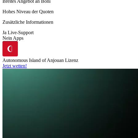
Breites Angebot an Boni
Hohes Niveau der Quoten
Zusätzliche Informationen
Ja
Live-Support
Nein
Apps
Autonomous Island of Anjouan
Lizenz
Jetzt wetten!