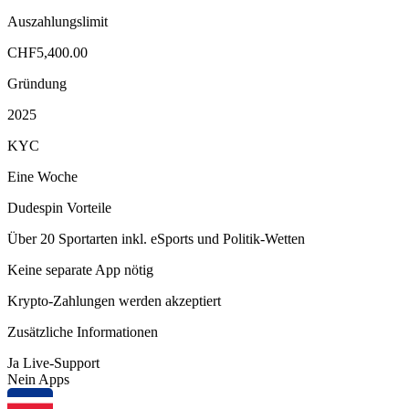
Auszahlungslimit
CHF5,400.00
Gründung
2025
KYC
Eine Woche
Dudespin Vorteile
Über 20 Sportarten inkl. eSports und Politik-Wetten
Keine separate App nötig
Krypto-Zahlungen werden akzeptiert
Zusätzliche Informationen
Ja
Live-Support
Nein
Apps