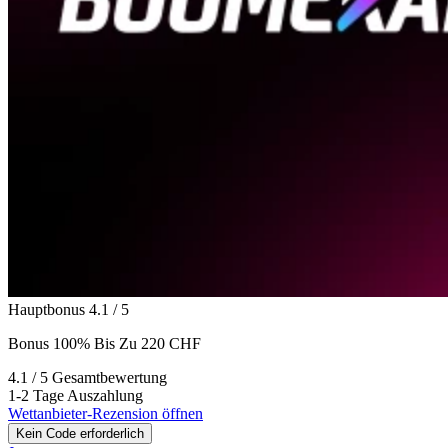
Hauptbonus
4.1
/ 5
Bonus 100% Bis Zu 220 CHF
4.1
/ 5
Gesamtbewertung
1-2 Tage
Auszahlung
Wettanbieter-Rezension öffnen
Kein Code erforderlich