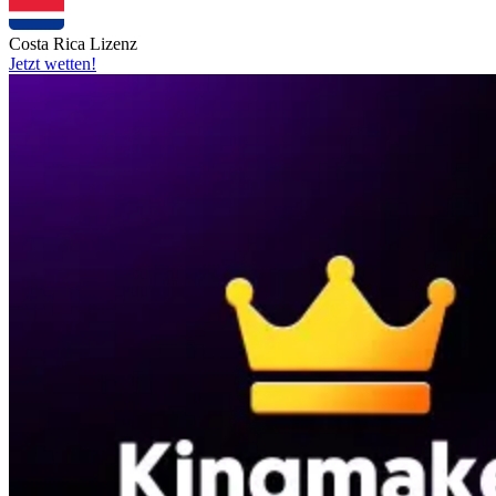
Costa Rica
Lizenz
Jetzt wetten!