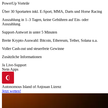
PowerUp Vorteile
Über 30 Sportarten inkl. E-Sport, MMA, Darts und Horse Racing
Auszahlung in 1–3 Tagen, keine Gebühren auf Ein- oder
Auszahlung
Support-Antwort in unter 5 Minuten
Breite Krypto-Auswahl: Bitcoin, Ethereum, Tether, Solana u.a.
Voller Cash-out und steuerfreie Gewinne
Zusätzliche Informationen
Ja
Live-Support
Nein
Apps
Autonomous Island of Anjouan
Lizenz
Jetzt wetten!