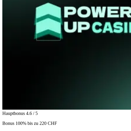
Hauptbonus
4.6
/ 5
Bonus 100% bis zu 220 CHF